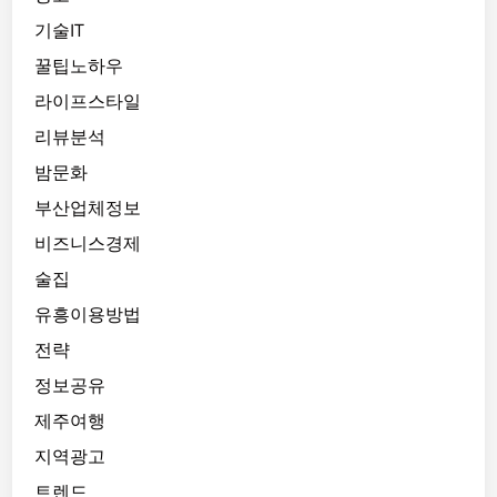
기술IT
꿀팁노하우
라이프스타일
리뷰분석
밤문화
부산업체정보
비즈니스경제
술집
유흥이용방법
전략
정보공유
제주여행
지역광고
트렌드