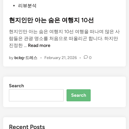
P
리뷰분석
e
o
b
s
현지인만 아는 숨은 여행지 10선
3
t
핵
현지인만 아는 숨은 여행지 10선 여행을 떠나며 많은 사
e
심
람들은 관광 명소를 처음으로 떠올리곤 합니다. 하지만
d
이
현
진정한 …
Read more
i
해
지
n
by
bcbg-드레스
•
February 21, 2026
•
0
인
만
아
는
Search
숨
은
Search
여
행
지
1
Recent Posts
0