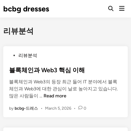
Skip
bcbg dresses
Mai
to
Open
Men
Search
content
리뷰분석
P
리뷰분석
o
s
블록체인과 Web3 핵심 이해
t
블록체인과 Web3의 등장 최근 들어 IT 분야에서 블록
e
체인과 Web3에 대한 관심이 날로 높아지고 있습니다.
d
블
많은 사람들이 …
Read more
i
록
n
by
bcbg-드레스
•
March 5, 2026
•
0
체
인
과
W