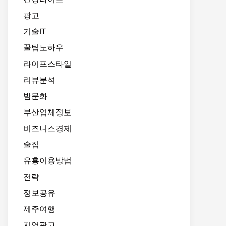
광고
기술IT
꿀팁노하우
라이프스타일
리뷰분석
밤문화
부산업체정보
비즈니스경제
술집
유흥이용방법
전략
정보공유
제주여행
지역광고