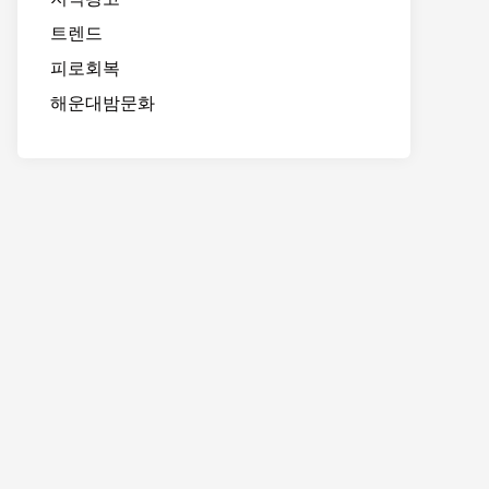
트렌드
피로회복
해운대밤문화