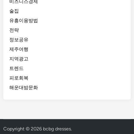
비즈니스경제
술집
유흥이용방법
전략
정보공유
제주여행
지역광고
트렌드
피로회복
해운대밤문화
Copyright © 2026
bcbg dresses
.