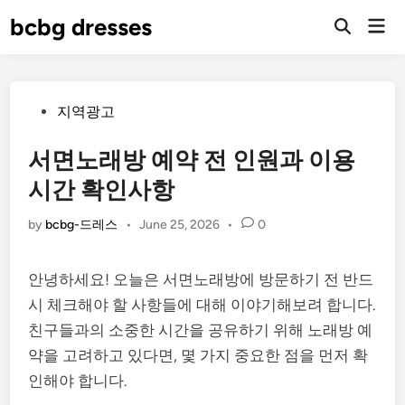
Skip
bcbg dresses
Mai
to
Open
Men
Search
content
Posted
지역광고
in
서면노래방 예약 전 인원과 이용
시간 확인사항
by
bcbg-드레스
•
June 25, 2026
•
0
안녕하세요! 오늘은 서면노래방에 방문하기 전 반드
시 체크해야 할 사항들에 대해 이야기해보려 합니다.
친구들과의 소중한 시간을 공유하기 위해 노래방 예
약을 고려하고 있다면, 몇 가지 중요한 점을 먼저 확
인해야 합니다.